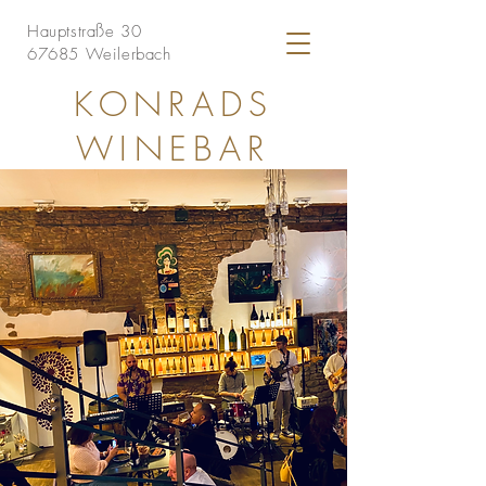
Hauptstraße 30
67685 Weilerbach
KONRADS
WINEBAR