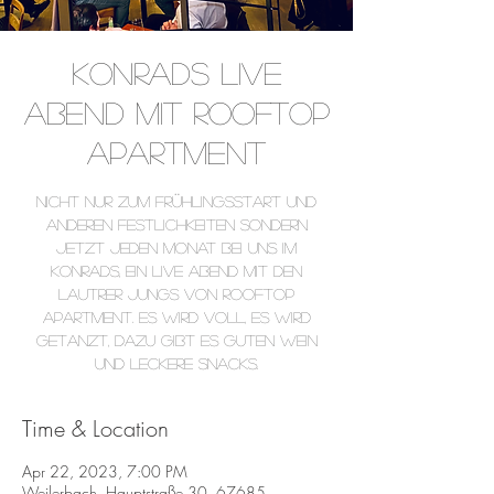
Konrads Live
Abend mit Rooftop
Apartment
Nicht nur zum Frühlingsstart und
anderen Festlichkeiten sondern
jetzt jeden Monat bei uns im
Konrads, ein Live Abend mit den
lautrer Jungs von Rooftop
Apartment. Es wird voll, es wird
getanzt, dazu gibt es guten Wein
und leckere Snacks.
Time & Location
Apr 22, 2023, 7:00 PM
Weilerbach, Hauptstraße 30, 67685