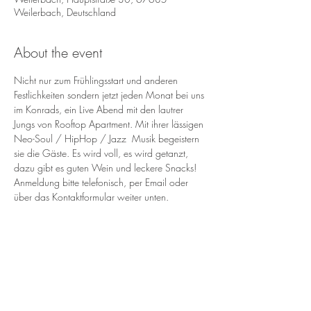
Weilerbach, Deutschland
About the event
Nicht nur zum Frühlingsstart und anderen 
Festlichkeiten sondern jetzt jeden Monat bei uns 
im Konrads, ein Live Abend mit den lautrer 
Jungs von Rooftop Apartment. Mit ihrer lässigen 
Neo-Soul / HipHop / Jazz  Musik begeistern 
sie die Gäste. Es wird voll, es wird getanzt, 
dazu gibt es guten Wein und leckere Snacks!
Anmeldung bitte telefonisch, per Email oder 
über das Kontaktformular weiter unten.
make contact