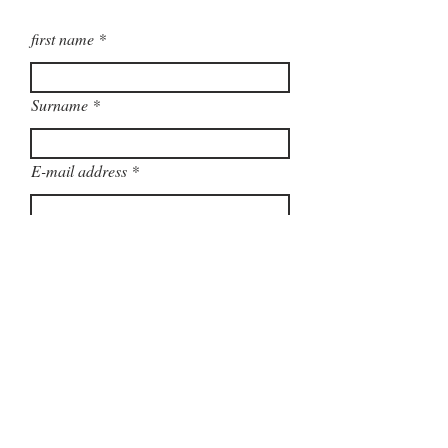
first name
Surname
E-mail address
phone
Write a message
Submit