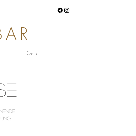
BAR
Events
SE
NENDE!
MUNG,