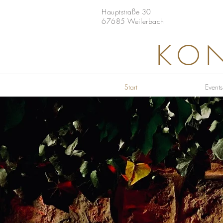
Hauptstraße 30
67685 Weilerbach
KON
Start
Events