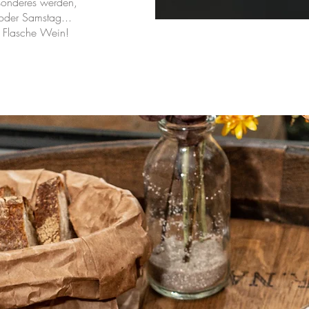
sonderes werden,
oder Samstag...
ge Flasche Wein!