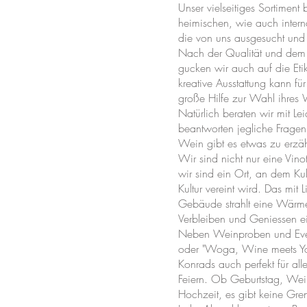
Unser vielseitiges Sortiment 
heimischen, wie auch inter
die von uns ausgesucht und 
Nach der Qualität und de
gucken wir auch auf die Eti
kreative Ausstattung kann fü
große Hilfe zur Wahl ihres
Natürlich beraten wir mit Le
beantworten jegliche Fragen
Wein gibt es etwas zu erzä
Wir sind nicht nur eine Vin
wir sind ein Ort, an dem Kul
Kultur vereint wird. Das mit L
Gebäude strahlt eine Wärm
Verbleiben und Geniessen e
Neben Weinproben und Even
oder "Woga, Wine meets Yog
Konrads auch perfekt für all
Feiern. Ob Geburtstag, Wei
Hochzeit, es gibt keine Gre