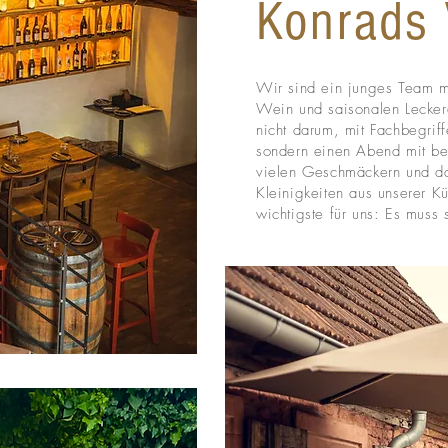
Konrads 
Wir sind ein junges Team mi
Wein und saisonalen Lecker
nicht darum, mit Fachbegriff
sondern einen Abend mit b
vielen Geschmäckern und d
Kleinigkeiten aus unserer K
wichtigste für uns: Es mus