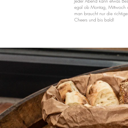
Jeder Abend kann etwas Be
egal ob Montag, Mittwoch 
man braucht nur die richti
Cheers und bis bald!