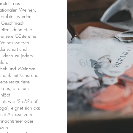
besteht aus
nationalen Weinen,
probiert wurden.
m Geschmack,
ketten, denn eine
r unsere Gäste eine
 Weines werden.
idenschaft und
 - denn zu jedem
hlen.
othek und Weinbar,
inarik mit Kunst und
iebe restaurierte
e aus, die zum
inlädt.
ts wie "Sip&Paint"
a", eignet sich das
erlei Anlässe zum
hnachtsfeier oder
nzen...