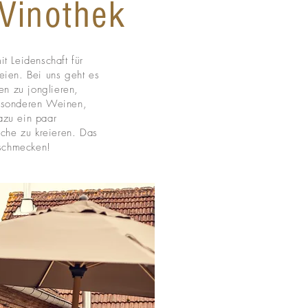
Vinothek
t Leidenschaft für
eien. Bei uns geht es
en zu jonglieren,
esonderen Weinen,
azu ein paar
üche zu kreieren. Das
s schmecken!