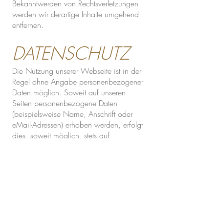
Bekanntwerden von Rechtsverletzungen
werden wir derartige Inhalte umgehend
entfernen.
DATENSCHUTZ
Die Nutzung unserer Webseite ist in der
Regel ohne Angabe personenbezogener
Daten möglich. Soweit auf unseren
Seiten personenbezogene Daten
(beispielsweise Name, Anschrift oder
eMail-Adressen) erhoben werden, erfolgt
dies, soweit möglich, stets auf
freiwilliger Basis. Diese Daten werden
ohne Ihre ausdrückliche Zustimmung
nicht an Dritte weitergegeben.
Wir weisen darauf hin, dass die
Datenübertragung im Internet (z.B. bei
der Kommunikation per E-Mail)
Sicherheitslücken aufweisen kann. Ein