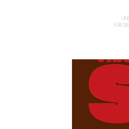
un
Für d