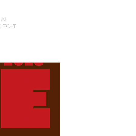
at.
 Fight