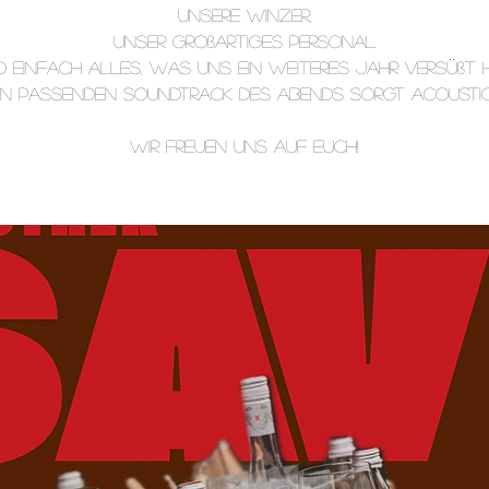
unsere Winzer,
unser großartiges Personal
d einfach alles, was uns ein weiteres Jahr versüßt h
en passenden Soundtrack des Abends sorgt Acoustic