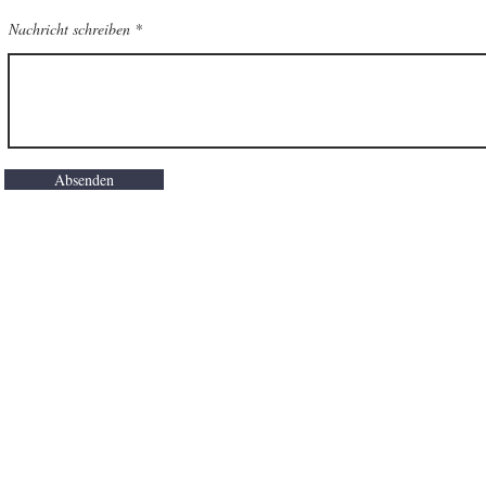
Nachricht schreiben
Absenden
Ort
Hauptstraße 30
67685 Weilerbach