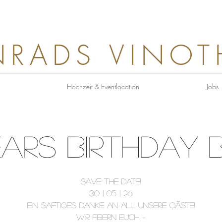
RADS VINOT
Hochzeit & Eventlocation
Jobs
EARS BIRTHDAY 
SAVE THE DATE!
30 | 05 | 26
Ein saftiges DANKE an all unsere Gäste!
Wir feiern euch –