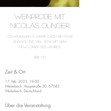
Weinprobe mit
Nicolas Olinger
1 Schaumwein, 6 Weine, dazu ein paar
Snacks und viel Spaß mit dem
Newcomer des Jahres!
48€ p.P.
Zeit & Ort
17. Feb. 2023, 19:00
Weilerbach, Hauptstraße 30, 67685
Weilerbach, Deutschland
Über die Veranstaltung